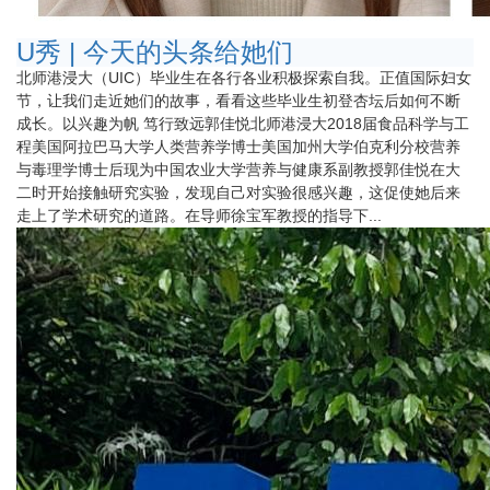
U秀 | 今天的头条给她们
北师港浸大（UIC）毕业生在各行各业积极探索自我。正值国际妇女
节，让我们走近她们的故事，看看这些毕业生初登杏坛后如何不断
成长。以兴趣为帆 笃行致远郭佳悦北师港浸大2018届食品科学与工
程美国阿拉巴马大学人类营养学博士美国加州大学伯克利分校营养
与毒理学博士后现为中国农业大学营养与健康系副教授郭佳悦在大
二时开始接触研究实验，发现自己对实验很感兴趣，这促使她后来
走上了学术研究的道路。在导师徐宝军教授的指导下...