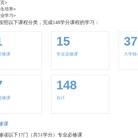
首页
>
学生培养
>
专业学习
>
按照以下课程分类，完成148学分课程的学习
：
1
15
37
必修课
专业选修课
大学核
7
148
选修课
合计
修课
修读以下17门（共51学分）专业必修课