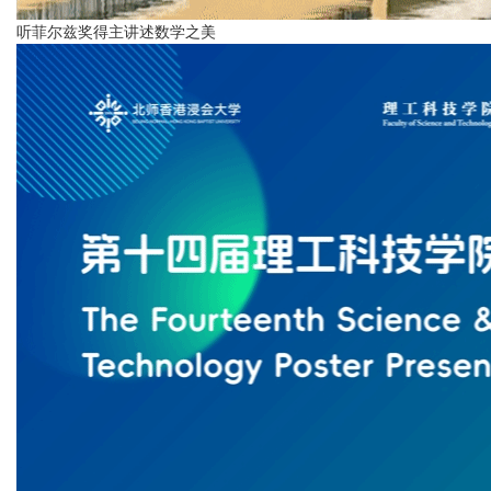
听菲尔兹奖得主讲述数学之美