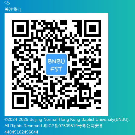
关注我们
©2024-2025 Beijing Normal-Hong Kong Baptist University(BNBU).
All Rights Reserved.
粤ICP备07509519号
粤公网安备
44049102496044