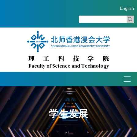
English
理工科技学院
Faculty of Science and Technology
Togg
navig
学生发展