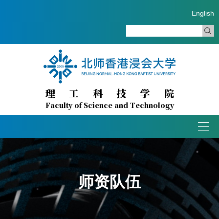
English
理工科技学院
Faculty of Science and Technology
Togg
navig
师资队伍