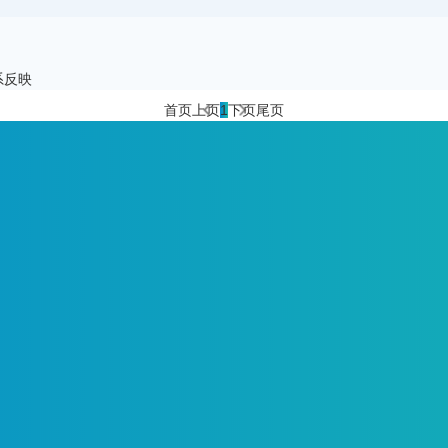
系反映
首页
上页
1
下页
尾页