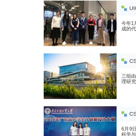
U
今年1
成的代表队成
韩萧鹤.
C
三组由
理研究小
SemE..
C
6月9
科学与