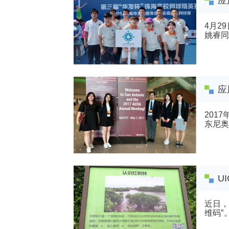
应
4月2
应
201
东尼奥
评审，受
U
近日，
维码”
了市...