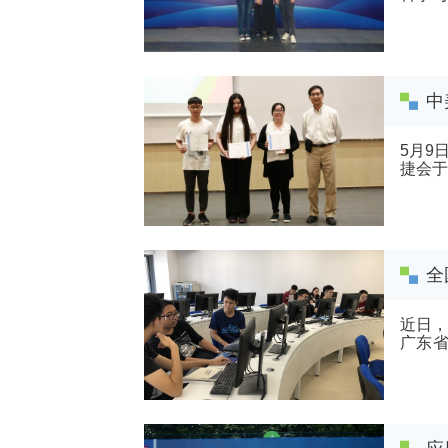
决赛一.
中
5月9
捷会于
生代表
全
近日，
广东
了“优秀.