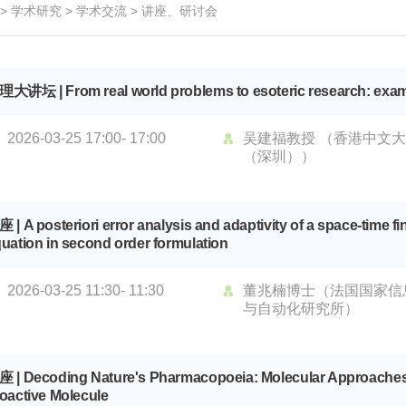
>
学术研究
>
学术交流
>
讲座、研讨会
大讲坛 | From real world problems to esoteric research: exam
2026-03-25 17:00- 17:00
吴建福教授 （香港中文
（深圳））
 | A posteriori error analysis and adaptivity of a space-time f
uation in second order formulation
2026-03-25 11:30- 11:30
董兆楠博士（法国国家信
与自动化研究所）
 | Decoding Nature's Pharmacopoeia: Molecular Approaches t
oactive Molecule