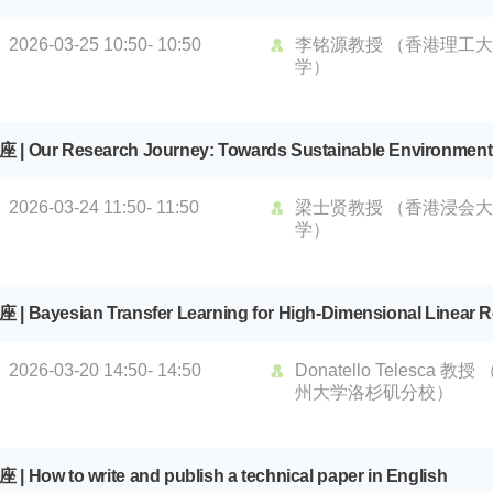
2026-03-25 10:50- 10:50
李铭源教授 （香港理工
学）
 | Our Research Journey: Towards Sustainable Environment
2026-03-24 11:50- 11:50
梁士贤教授 （香港浸会
学）
 | Bayesian Transfer Learning for High-Dimensional Linear R
2026-03-20 14:50- 14:50
Donatello Telesca 教授
州大学洛杉矶分校）
 | How to write and publish a technical paper in English