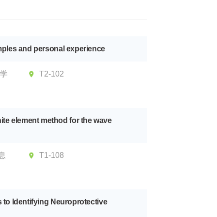
ples and personal experience
大学
T2-102
inite element method for the wave
息
T1-108
o Identifying Neuroprotective