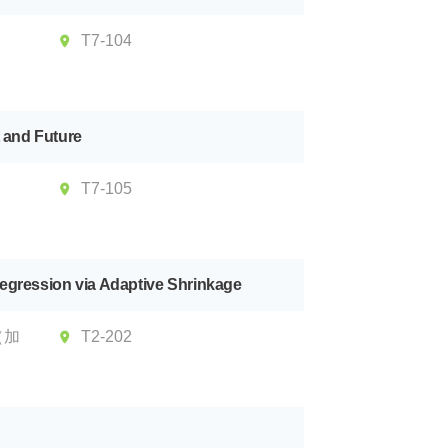
大
T7-104
 and Future
大
T7-105
egression via Adaptive Shrinkage
 （加
T2-202