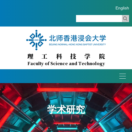
English
理工科技学院
Faculty of Science and Technology
Togg
navig
学术研究