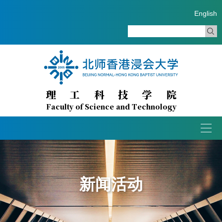
English
理工科技学院
Faculty of Science and Technology
Togg
navig
新闻活动