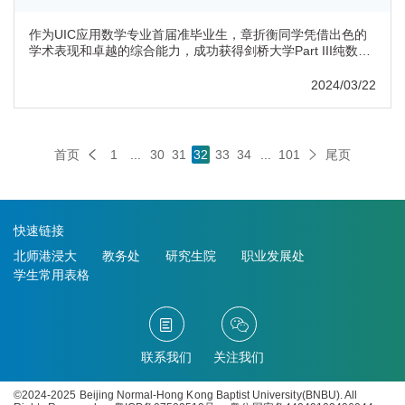
作为UIC应用数学专业首届准毕业生，章折衡同学凭借出色的
学术表现和卓越的综合能力，成功获得剑桥大学Part III纯数学
硕士项目的青睐。这一喜讯不仅是对他个人辛勤付出的认可，
更是UIC应用数学专业教育质量的生动体现。自入学以来，他
2024/03/22
始终保持着对数学的热爱和执着，用汗水和智慧浇灌梦想的种
子。这一喜讯来袭，不仅为应数专业的大四学子们树立了榜
样，也给整个数学科学系的申请季注入了新的活力和信心。接
下来让我们来看看章同...
首页
1
...
30
31
32
33
34
...
101
尾页
快速链接
北师港浸大
教务处
研究生院
职业发展处
学生常用表格
联系我们
关注我们
©2024-2025 Beijing Normal-Hong Kong Baptist University(BNBU). All