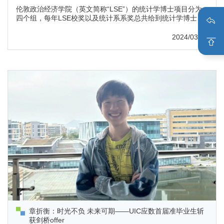
伦敦政治经济学院（英文简称“LSE”）的统计学博士项目分为
四个组，每年LSE校奖以及统计系系奖总共给到统计学博士的
名额在四名左右，通常为一个小组一名。刘馨慧被分在Data
Science小组，并荣获该组的博士学校奖学金（全奖：学费全
2024/03/27
免加生活津贴）。此外，刘馨慧还被提名由LSE Data Science
Institute提供的...
章折衡：时光不负 未来可期——UIC应数首届准毕业生斩
获剑桥offer