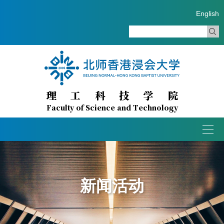
English
理工科技学院
Faculty of Science and Technology
Togg
navig
新闻活动