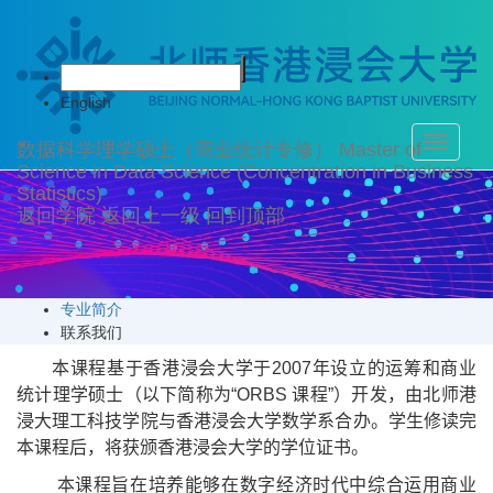
关于我们
English
Toggle
数据科学理学硕士（商业统计专修）
Master of
navigati
Science in Data Science (Concentration in Business
Statistics)
返回学院
返回上一级
回到顶部
专业简介
联系我们
本课程基于香港浸会大学于
2007
年设立的运筹和商业
统计理学硕士（以下简称为“
ORBS
课程”）开发，由北师港
浸大理工科技学院与香港浸会大学数学系合办。学生修读完
本课程后，将获颁香港浸会大学的学位证书。
本课程旨在培养能够在数字经济时代中综合运用商业