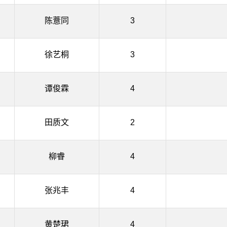
陈薏同
3
徐艺桐
3
谭俊霖
4
田质文
2
柳睿
4
张兆丰
4
黄楚珺
4