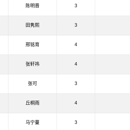
陈明晋
3
田隽熙
3
邢铭育
4
张轩祎
4
张可
3
丘桐雨
4
马宁蔓
3