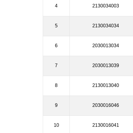
4
2130034003
5
2130034034
6
2030013034
7
2030013039
8
2130013040
9
2030016046
10
2130016041