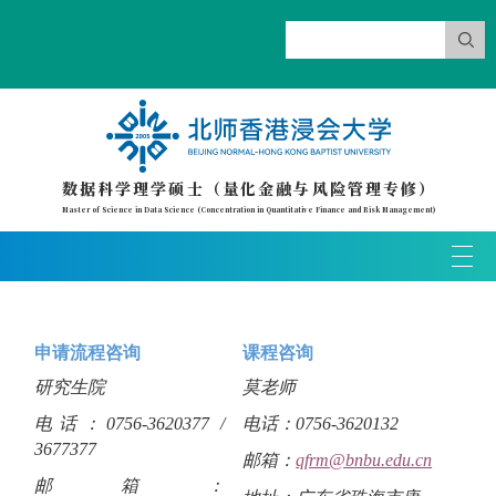
关于我们
数据科学理学硕士（量化金融与风险管理专修）
Master of Science in Data Science (Concentration in Quantitative Finance and Risk Management)
T
o
g
g
申请流程咨询
课程咨询
l
研究生院
莫老师
e
n
电话：0756-3620377 /
电话：0756-3620132
a
3677377
邮箱：
qfrm@bnbu.edu.cn
v
邮箱：