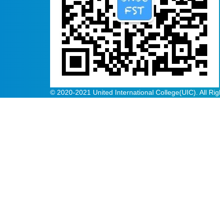
© 2020-2021 United International College(UIC). All Ri