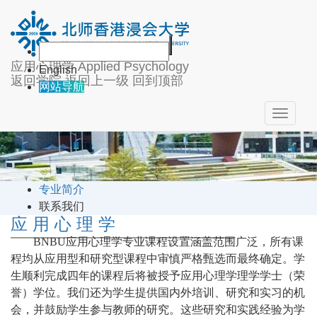
关于我们
应用心理学
Applied Psychology
English
返回学院
返回上一级
回到顶部
网站导航
Toggle
navigat
专业简介
联系我们
应 用 心 理 学
BNBU应用心理学专业课程设置涵盖范围广泛，所有课
程均从应用型和研究型课程中审慎严格甄选而最终确定。学
生顺利完成四年的课程后将被授予应用心理学理学学士（荣
誉）学位。我们还为学生提供国内外培训、研究和实习的机
会，并鼓励学生参与教师的研究。这些研究和实践经验为学