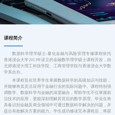
i
g
a
t
i
o
n
课程简介
数据科学理学硕士-量化金融与风险管理专修课程依托
香港浸会大学2013年设立的金融数学理学硕士课程开发，由
北师港浸大理工科技学院、工商管理学院与香港浸会大学数
学系合办。
本课程旨在培养学生掌握数据科学的高级知识与技能，
并能够将其灵活应用于金融行业的实际问题中。课程特别强
调数学、数据科学与金融的深度融合，帮助学生不仅掌握前
沿技术的应用，更能深刻理解其背后的数学原理。毕业生将
具备识别金融及商业领域中可通过数据科学解决的问题，并
提出有效解决方案的能力。学生成功修读完本课程后，将获