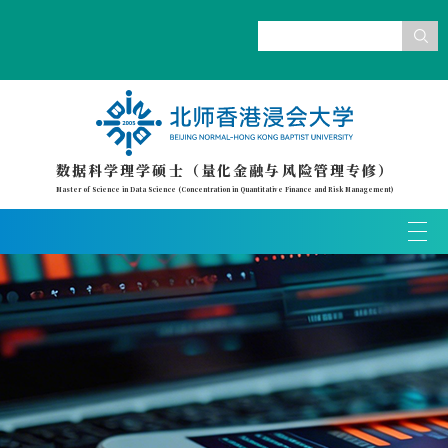
数据科学理学硕士（量化金融与风险管理专修）
Master of Science in Data Science (Concentration in Quantitative Finance and Risk Management)
T
o
g
g
l
e
n
a
v